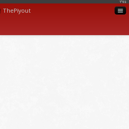
בּס"ד
ThePiyout
Artistes
Catégories
Albums
Livres
Piyoutim
Inscription
Connexion