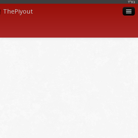
בּס"ד
ThePiyout
Artistes
Catégories
Albums
Livres
Piyoutim
Inscription
Connexion