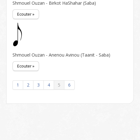
Shmouel Ouzan - Birkot HaShahar (Saba)
Ecouter »
Shmouel Ouzan - Anenou Avinou (Taanit - Saba)
Ecouter »
1
2
3
4
5
6