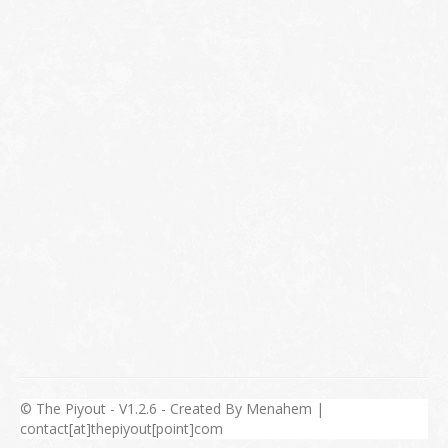
© The Piyout - V1.2.6 - Created By Menahem |
contact[at]thepiyout[point]com