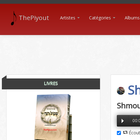
ThePiyout
Artistes
Catégories
Albums
LIVRES
Sh
Shmou
00:
Écout