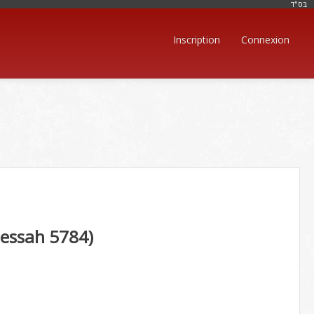
בּס"ד
Inscription
Connexion
essah 5784)