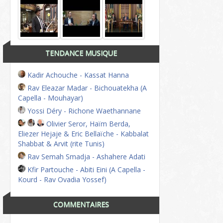
TENDANCE MUSIQUE
Kadir Achouche - Kassat Hanna
Rav Eleazar Madar - Bichouatekha (A
Capella - Mouhayar)
Yossi Déry - Richone Waethannane
Olivier Seror, Haïm Berda,
Eliezer Hejaje & Eric Bellaïche - Kabbalat
Shabbat & Arvit (rite Tunis)
Rav Semah Smadja - Ashahere Adati
Kfir Partouche - Abiti Eini (A Capella -
Kourd - Rav Ovadia Yossef)
COMMENTAIRES