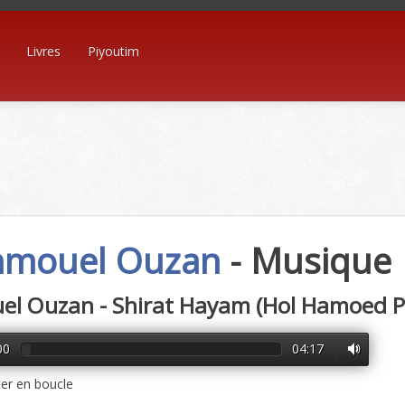
Livres
Piyoutim
mouel Ouzan
- Musique
el Ouzan - Shirat Hayam (Hol Hamoed P
00
04:17
er en boucle