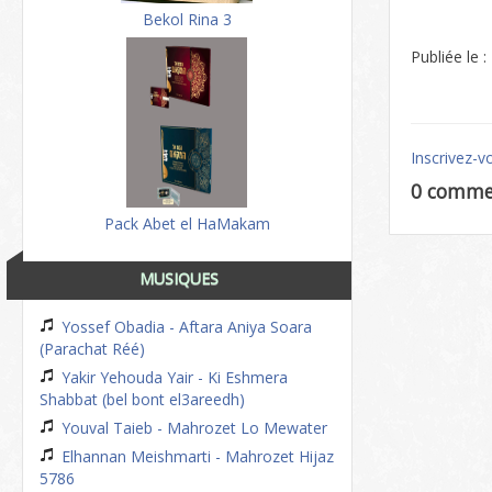
Bekol Rina 3
Publiée le 
Inscrivez-v
0 comme
Pack Abet el HaMakam
MUSIQUES
Yossef Obadia - Aftara Aniya Soara
(Parachat Réé)
Yakir Yehouda Yair - Ki Eshmera
Shabbat (bel bont el3areedh)
Youval Taieb - Mahrozet Lo Mewater
Elhannan Meishmarti - Mahrozet Hijaz
5786