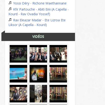
Yossi Déry - Richone Waethannane
Kfir Partouche - Abiti Eini (A Capella -
Kourd - Rav Ovadia Yossef)
Rav Eleazar Madar - Ete Lizroa Ete
Liksor (A Capella - Kourd)
VIDÉOS