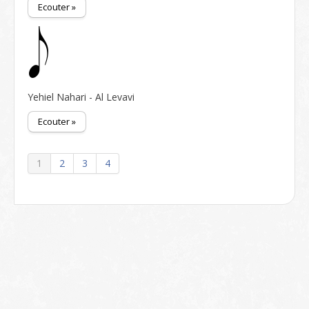
Ecouter »
Yehiel Nahari - Al Levavi
Ecouter »
1
2
3
4