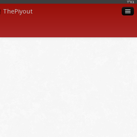
בּס"ד
ThePiyout
Artistes
Catégories
Albums
Livres
Piyoutim
Inscription
Connexion