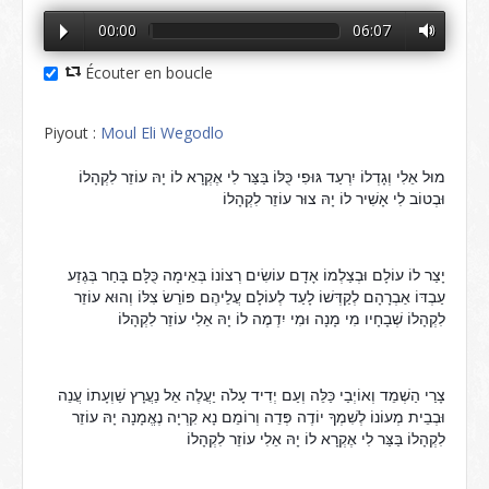
00:00
06:07
Écouter en boucle
Piyout :
Moul Eli Wegodlo
מוּל אֵלִי וְגָדְלוֹ יִרְעַד גּוּפִי כֻּלּוֹ בַּצַּר לִי אֶקְרָא לוֹ יָהּ עוֹזֵר לִקְהָלוֹ 
וּבְטוֹב
 לִי אָשִׁיר לוֹ יָהּ צוּר עוֹזֵר לִקְהָלוֹ
יָצַר לוֹ עוֹלָם וּבְצַלְמוֹ אָדָם עוֹשִׂים רְצוֹנוֹ בְּאֵימָה כֻּלָּם בָּחַר בְּגֶזַע 
עַבְדּוֹ אַבְרָהָם לְקַדְּשׁוֹ לָעַד לְעוֹלָם עֲלֵיהֶם פּוֹרֵשׂ צִלּוֹ וְהוּא עוֹזֵר 
לִקְהָלוֹ שְׁבָחָיו מִי מָנָה וּמִי יִדְמֶה לוֹ יָהּ אֵלִי עוֹזֵר לִקְהָלוֹ
צָרַי הַשְׁמֵד וְאוֹיְבַי כַּלֵּה וְעַם יְדִיד עָלֹה יַעֲלֶה אֵל נַעֲרָץ שַׁוְעָתוֹ עֲנֵה 
וּבְבֵית מְעוֹנוֹ לְשִׁמְךָ יוֹדֶה פְּדֵה וְרוֹמֵם נָא קִרְיָה נֶאֱמָנָה יָהּ עוֹזֵר 
לִקְהָלוֹ בַּצַּר לִי אֶקְרָא לוֹ יָהּ אֵלִי עוֹזֵר לִקְהָלוֹ