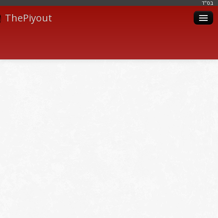
בּס"ד
ThePiyout
Artistes
Catégories
Albums
Livres
Piyoutim
Inscription
Connexion