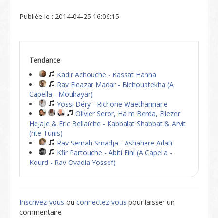
Publiée le : 2014-04-25 16:06:15
Tendance
Kadir Achouche - Kassat Hanna
Rav Eleazar Madar - Bichouatekha (A
Capella - Mouhayar)
Yossi Déry - Richone Waethannane
Olivier Seror, Haïm Berda, Eliezer
Hejaje & Eric Bellaïche - Kabbalat Shabbat & Arvit
(rite Tunis)
Rav Semah Smadja - Ashahere Adati
Kfir Partouche - Abiti Eini (A Capella -
Kourd - Rav Ovadia Yossef)
Inscrivez-vous
ou
connectez-vous
pour laisser un
commentaire