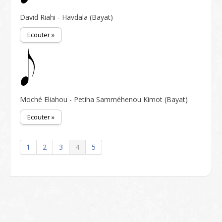
David Riahi - Havdala (Bayat)
Ecouter »
Moché Eliahou - Petiha Samméhenou Kimot (Bayat)
Ecouter »
1
2
3
4
5