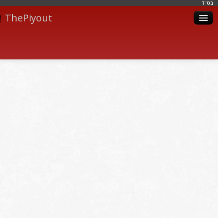
בּס"ד
ThePiyout
Artistes
Catégories
Albums
Livres
Piyoutim
Inscription
Connexion