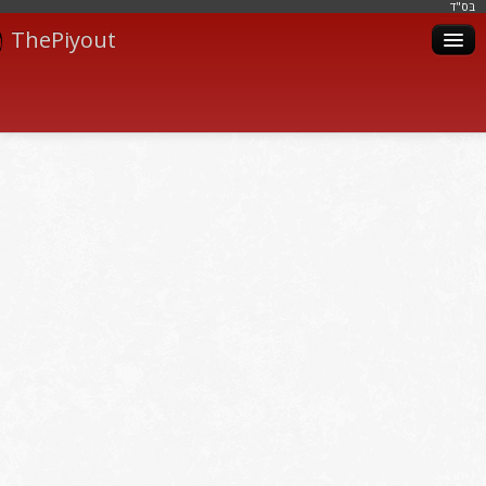
בּס"ד
ThePiyout
Artistes
Catégories
Albums
Livres
Piyoutim
Inscription
Connexion