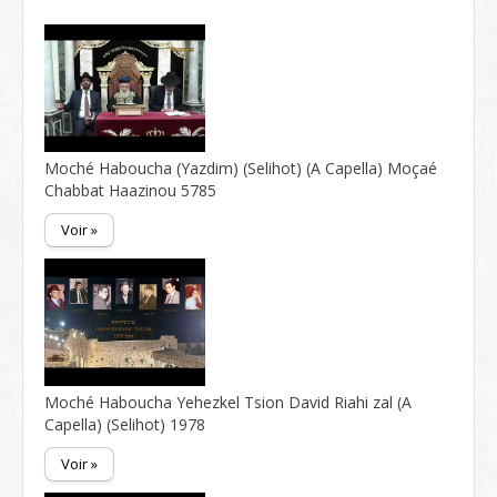
Moché Haboucha (Yazdim) (Selihot) (A Capella) Moçaé
Chabbat Haazinou 5785
Voir »
Moché Haboucha Yehezkel Tsion David Riahi zal (A
Capella) (Selihot) 1978
Voir »