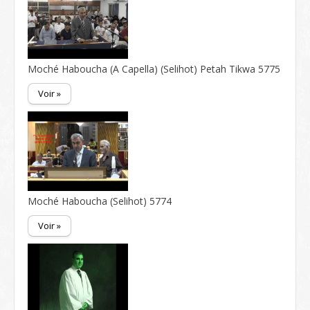
Moché Haboucha (A Capella) (Selihot) Petah Tikwa 5775
Voir »
Moché Haboucha (Selihot) 5774
Voir »