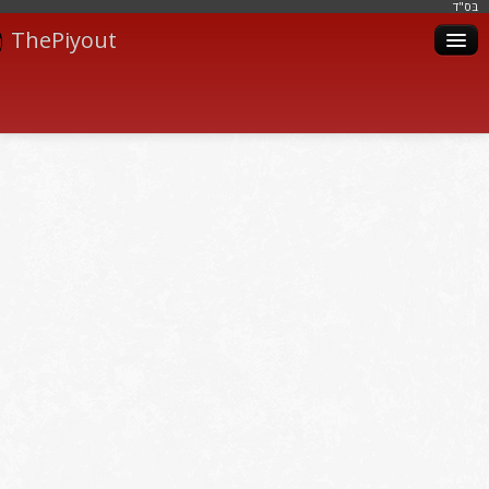
בּס"ד
ThePiyout
Artistes
Catégories
Albums
Livres
Piyoutim
Inscription
Connexion