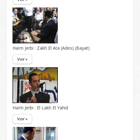
Haïm Jerbi : Zakh El Ata (Ades) (Bayat)
Voir »
Haïm Jerbi : El Lakh El Yahid
Voir »