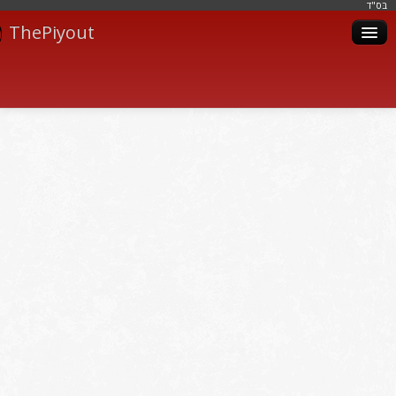
בּס"ד
ThePiyout
Artistes
Catégories
Albums
Livres
Piyoutim
Inscription
Connexion