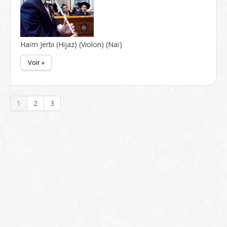
Haïm Jerbi (Hijaz) (Violon) (Naï)
Voir »
1
2
3