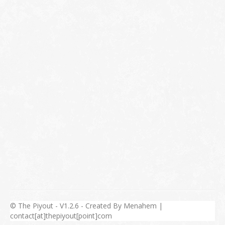
© The Piyout - V1.2.6 - Created By Menahem |
contact[at]thepiyout[point]com