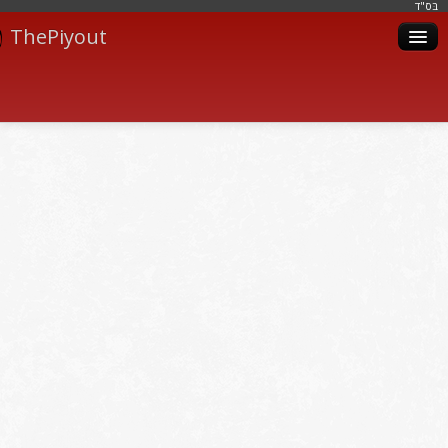
בּס"ד
ThePiyout
Artistes
Catégories
Albums
Livres
Piyoutim
Inscription
Connexion