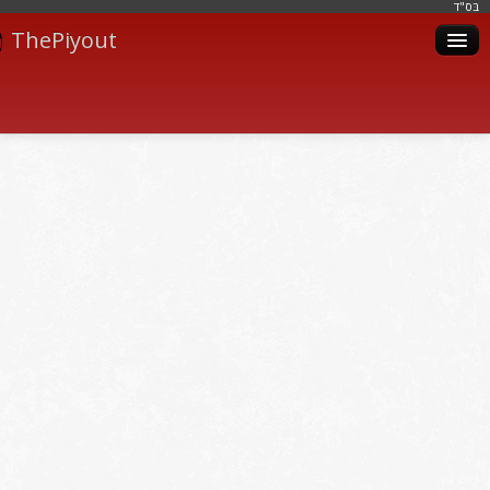
בּס"ד
ThePiyout
Artistes
Catégories
Albums
Livres
Piyoutim
Inscription
Connexion