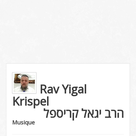
Rav Yigal
Krispel
הרב יגאל קריספל
Musique