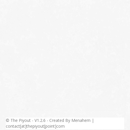
© The Piyout - V1.2.6 - Created By Menahem |
contact[at]thepiyout[point]com