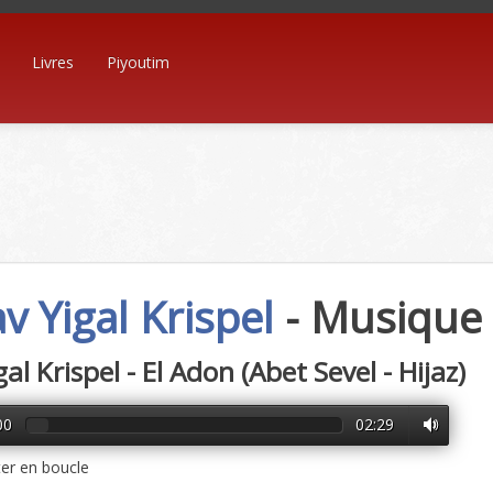
Livres
Piyoutim
v Yigal Krispel
- Musique
al Krispel - El Adon (Abet Sevel - Hijaz)
00
02:29
er en boucle