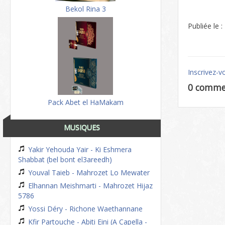
Bekol Rina 3
Publiée le 
Inscrivez-v
0 comme
Pack Abet el HaMakam
MUSIQUES
Yakir Yehouda Yair - Ki Eshmera
Shabbat (bel bont el3areedh)
Youval Taieb - Mahrozet Lo Mewater
Elhannan Meishmarti - Mahrozet Hijaz
5786
Yossi Déry - Richone Waethannane
Kfir Partouche - Abiti Eini (A Capella -