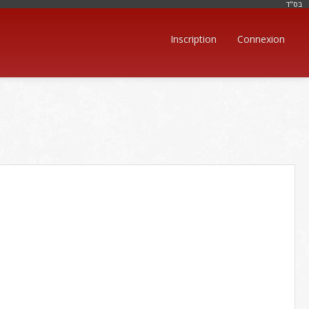
בּס"ד
Inscription
Connexion