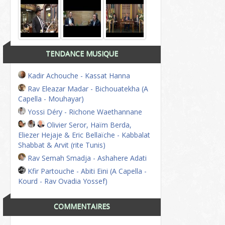
TENDANCE MUSIQUE
Kadir Achouche - Kassat Hanna
Rav Eleazar Madar - Bichouatekha (A
Capella - Mouhayar)
Yossi Déry - Richone Waethannane
Olivier Seror, Haïm Berda,
Eliezer Hejaje & Eric Bellaïche - Kabbalat
Shabbat & Arvit (rite Tunis)
Rav Semah Smadja - Ashahere Adati
Kfir Partouche - Abiti Eini (A Capella -
Kourd - Rav Ovadia Yossef)
COMMENTAIRES