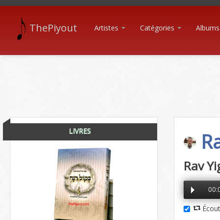
ThePiyout
Artistes
Catégories
Albums
LIVRES
Ra
Rav Yig
00:
Écout