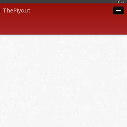
בּס"ד
ThePiyout
Artistes
Catégories
Albums
Livres
Piyoutim
Inscription
Connexion