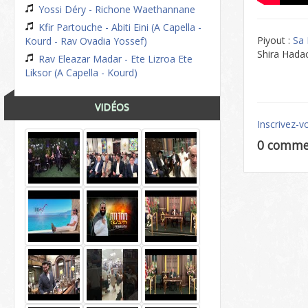
Yossi Déry - Richone Waethannane
Kfir Partouche - Abiti Eini (A Capella -
Piyout :
Sa
Kourd - Rav Ovadia Yossef)
Shira Hada
Rav Eleazar Madar - Ete Lizroa Ete
Liksor (A Capella - Kourd)
VIDÉOS
Inscrivez-v
0 comme