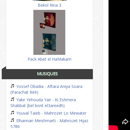
Bekol Rina 3
Pack Abet el HaMakam
MUSIQUES
Yossef Obadia - Aftara Aniya Soara
(Parachat Réé)
Yakir Yehouda Yair - Ki Eshmera
Shabbat (bel bont el3areedh)
Youval Taieb - Mahrozet Lo Mewater
Elhannan Meishmarti - Mahrozet Hijaz
5786