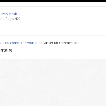
 Liznouhakh
cha Page: 402
ous
ou
connectez-vous
pour laisser un commentaire
ntaire