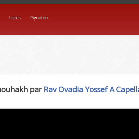
Livres
Piyoutim
znouhakh par
Rav Ovadia Yossef
A Capell