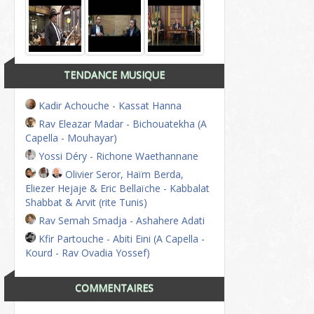
TENDANCE MUSIQUE
Kadir Achouche - Kassat Hanna
Rav Eleazar Madar - Bichouatekha (A
Capella - Mouhayar)
Yossi Déry - Richone Waethannane
Olivier Seror, Haïm Berda,
Eliezer Hejaje & Eric Bellaïche - Kabbalat
Shabbat & Arvit (rite Tunis)
Rav Semah Smadja - Ashahere Adati
Kfir Partouche - Abiti Eini (A Capella -
Kourd - Rav Ovadia Yossef)
COMMENTAIRES