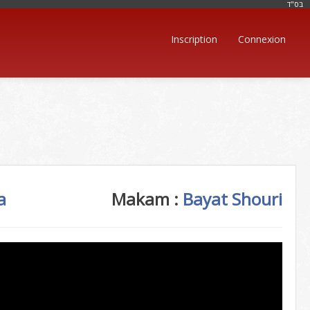
בּס"ד
Inscription
Connexion
a
Makam :
Bayat Shouri