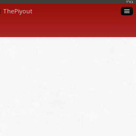
בּס"ד
ThePiyout
Artistes
Catégories
Albums
Livres
Piyoutim
Inscription
Connexion