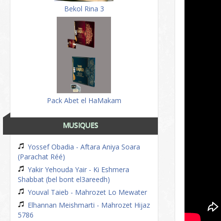
Bekol Rina 3
Pack Abet el HaMakam
MUSIQUES
Yossef Obadia - Aftara Aniya Soara
(Parachat Réé)
Yakir Yehouda Yair - Ki Eshmera
Shabbat (bel bont el3areedh)
Youval Taieb - Mahrozet Lo Mewater
Elhannan Meishmarti - Mahrozet Hijaz
5786