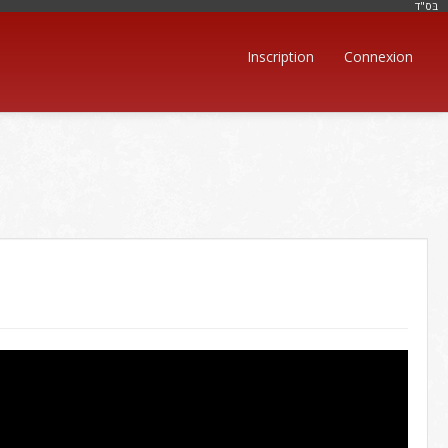
בּס"ד
Inscription
Connexion