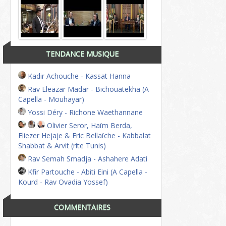
TENDANCE MUSIQUE
Kadir Achouche - Kassat Hanna
Rav Eleazar Madar - Bichouatekha (A
Capella - Mouhayar)
Yossi Déry - Richone Waethannane
Olivier Seror, Haïm Berda,
Eliezer Hejaje & Eric Bellaïche - Kabbalat
Shabbat & Arvit (rite Tunis)
Rav Semah Smadja - Ashahere Adati
Kfir Partouche - Abiti Eini (A Capella -
Kourd - Rav Ovadia Yossef)
COMMENTAIRES