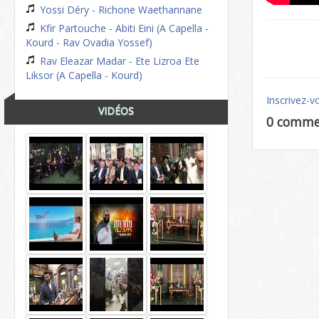
Yossi Déry - Richone Waethannane
Kfir Partouche - Abiti Eini (A Capella -
Kourd - Rav Ovadia Yossef)
Rav Eleazar Madar - Ete Lizroa Ete
Liksor (A Capella - Kourd)
Inscrivez-v
VIDÉOS
0 comme