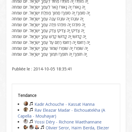
יָהּ מוֹחֵל! יָהּ מוֹחֵל! מְחוֹל לְעַמְּךָ יִשְׂרָאֵל. יום שמחה
יָהּ נָאוֹר! יָהּ נָאוֹר! הָאֵר לְעַמְּךָ יִשְׂרָאֵל. יום שמחה
יָהּ סוֹמֵךְ! יָהּ סוֹמֵךְ! סְמוֹךְ מַפֶּלֶת יִשְׂרָאֵל. יום שמחה
יָהּ עוֹנֶה! יָהּ עוֹנֶה! עֲנֵה עַמְּךָ יִשְׂרָאֵל. יום שמחה
יָהּ פּוֹדֶה! יָהּ פּוֹדֶה! פְּדֵה עַמְּךָ יִשְׂרָאֵל. יום שמחה
יָהּ צַדִּיק! יָהּ צַדִּיק! צַדֵּק עַמְּךָ יִשְׂרָאֵל. יום שמחה
יָהּ קָדוֹשׁ! יָהּ קָדוֹשׁ! קַדֶּשׁ עַמְּךָ יִשְׂרָאֵל. יום שמחה
יָהּ רַחוּם! יָהּ רַחוּם! רַחֵם עַל עַמְּךָ יִשְׂרָאֵל. יום שמחה
יָהּ שׁוֹמֵר! יָהּ שׁוֹמֵר! שְׁמוֹר עַמְּךָ יִשְׂרָאֵל. יום שמחה
יָהּ תּוֹמֵךְ! יָהּ תּוֹמֵךְ! תְּמוֹךְ עַמְּךָ יִשְׂרָאֵל. יום שמחה
Publiée le : 2014-10-05 18:35:41
Tendance
Kadir Achouche - Kassat Hanna
Rav Eleazar Madar - Bichouatekha (A
Capella - Mouhayar)
Yossi Déry - Richone Waethannane
Olivier Seror, Haïm Berda, Eliezer