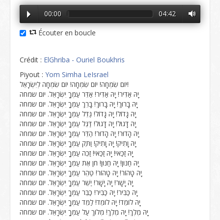
00:00
04:42
Écouter en boucle
Crédit :
ElGhriba - Ouriel Boukhris
Piyout :
Yom Simha LeIsrael
יוֹם שִׂמְחָה! יוֹם שִׂמְחָה! יוֹם שִׂמְחָה לְיִשְׂרָאֵל!
יָהּ אַדִּיר! יָהּ אַדִּיר! אַדֵּר עַמְּךָ יִשְׂרָאֵל. יום שמחה
יָהּ בָּרוּךְ! יָהּ בָּרוּךְ! בָּרֵךְ עַמְּךָ יִשְׂרָאֵל. יום שמחה
יָהּ גָּדוֹל! יָהּ גָּדוֹל! גַּדֵּל עַמְּךָ יִשְׂרָאֵל. יום שמחה
יָהּ דָּגוּל! יָהּ דָּגוּל! דַּגֵּל עַמְּךָ יִשְׂרָאֵל. יום שמחה
יָהּ הָדוּר! יָהּ הָדוּר! הַדֵּר עַמְּךָ יִשְׂרָאֵל. יום שמחה
יָהּ וָתִיק! יָהּ וָתִיק! וַתֵּק עַמְּךָ יִשְׂרָאֵל. יום שמחה
יָהּ זַכַּאי! יָהּ זַכַּאי! זַכֵּה עַמְּךָ יִשְׂרָאֵל. יום שמחה
יָהּ חַנּוּן! יָהּ חַנּוּן! חֹן אֶת עַמְּךָ יִשְׂרָאֵל. יום שמחה
יָהּ טָהוֹר! יָהּ טָהוֹר! טַהֵר עַמְּךָ יִשְׂרָאֵל. יום שמחה
יָהּ יָשָׁר! יָהּ יָשָׁר! יַשֵּׁר עַמְּךָ יִשְׂרָאֵל. יום שמחה
יָהּ כַּבִּיר! יָהּ כַּבִּיר! כַּבֵּר עַמְּךָ יִשְׂרָאֵל. יום שמחה
יָהּ לוֹמֵד! יָהּ לוֹמֵד! לַמֵּד עַמְּךָ יִשְׂרָאֵל. יום שמחה
יָהּ מֶלֶךְ! יָהּ מֶלֶךְ! מְלוֹךְ עַל עַמְּךָ יִשְׂרָאֵל. יום שמחה