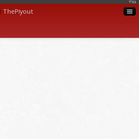
בּס"ד
ThePiyout
Artistes
Catégories
Albums
Livres
Piyoutim
Inscription
Connexion