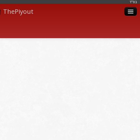
בּס"ד
ThePiyout
Artistes
Catégories
Albums
Livres
Piyoutim
Inscription
Connexion