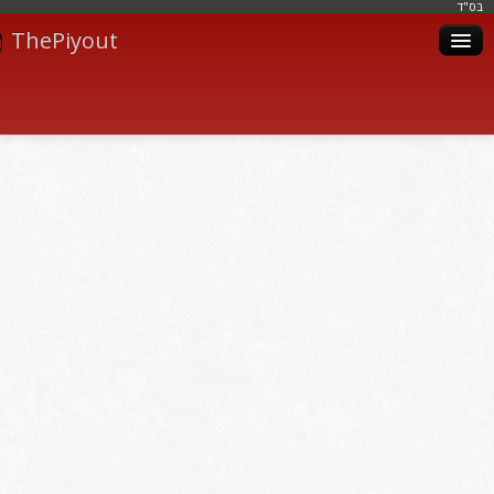
בּס"ד
ThePiyout
Artistes
Catégories
Albums
Livres
Piyoutim
Inscription
Connexion