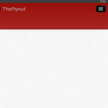
בּס"ד
ThePiyout
Artistes
Catégories
Albums
Livres
Piyoutim
Inscription
Connexion