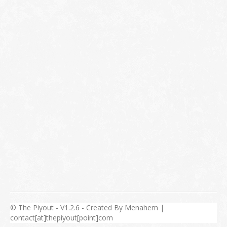
© The Piyout - V1.2.6 - Created By Menahem |
contact[at]thepiyout[point]com