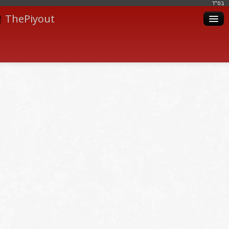
בּס"ד
ThePiyout
Artistes
Catégories
Albums
Livres
Piyoutim
Inscription
Connexion