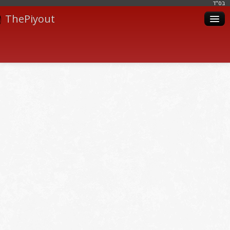
בּס"ד
ThePiyout
Artistes
Catégories
Albums
Livres
Piyoutim
Inscription
Connexion