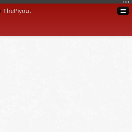
בּס"ד
ThePiyout
Artistes
Catégories
Albums
Livres
Piyoutim
Inscription
Connexion