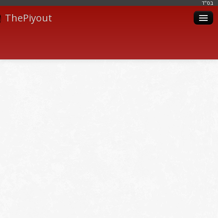
בּס"ד
ThePiyout
Artistes
Catégories
Albums
Livres
Piyoutim
Inscription
Connexion