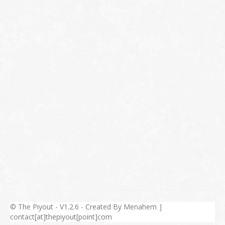
© The Piyout - V1.2.6 - Created By Menahem |
contact[at]thepiyout[point]com