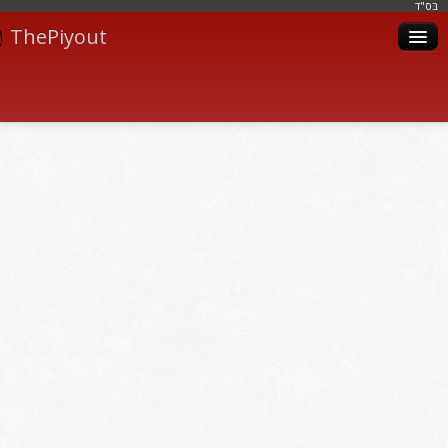
בּס"ד
ThePiyout
Artistes
Catégories
Albums
Livres
Piyoutim
Inscription
Connexion