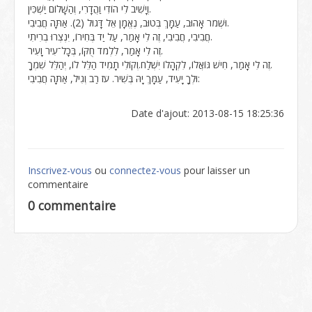
וְיָשִׁיב לִי הוֹדִי וַהֲדָרִי, וְהַשָּׁלוֹם יַשְׁכִּין.
וּשְׁמֹר אָהוּב, עַמָּךְ בְּטוּב, נֶאֱמָן אֵל דָּגוּל (2). אַתָּה חֲבִיבִי.
חֲבִיבִי, חֲבִיבִי, זֶה לִי אָמַר, עַל יַד בְּחִירוֹ, יִנְצְרוּ בְרִיתִי.
זֶה לִי אָמַר, לִלְמֹד חֻקּוֹ, בְּכָל־עִיר וָעִיר.
זֶה לִי אָמַר, חִישׁ גּוֹאֲלוֹ, לִקְהָלוֹ יִשְׁלַח.וְקוֹלִי תָמִיד הַלֵּל לוֹ, יְהַלֵּל שִׁמְךָ.
וּלְךָ יָעִיד, עַמָּךְ יָהּ בְּשִׁיר. עֹז רַב וְגִיל, אַתָּה חֲבִיבִי:
Date d'ajout: 2013-08-15 18:25:36
Inscrivez-vous
ou
connectez-vous
pour laisser un
commentaire
0 commentaire