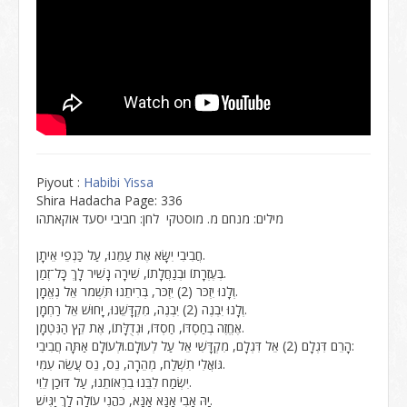
Piyout :
Habibi Yissa
Shira Hadacha Page: 336
מילים: מנחם מ. מוסטקי לחן: חביבי יסעד אוקאתהו
חֲבִיבִי יִשָּׂא אֶת עַמֵּנוּ, עַל כַּנְפֵי אֵיתָן.
בְּעֶזְרָתוֹ וּבְנַחֲלָתוֹ, שִׁירָה נָשִׁיר לָךְ כָּל־זְמַן.
וְלָנוּ יִזְכֹּר (2) יִזְכֹּר, בְּרִיתֵנוּ תִּשְׁמֹר אֵל נֶאֱמָן.
וְלָנוּ יִבְנֶה (2) יִבְנֶה, מִקְדָּשֵׁנוּ, יָחוּשׁ אֵל רַחְמָן.
אֶחֱזֶה בְחַסְדּוֹ, חַסְדּוֹ, וּגְדֻלָּתוֹ, אֶת קֵץ הַנִּטְמָן.
הָרֵם דִּגְלָם (2) אֵל דִּגְלָם, מִקְדָּשִׁי אֵל עַל לְעוֹלָם.וּלְעוֹלָם אַתָּה חֲבִיבִי:
גּוֹאֲלִי תִשְׁלַח, מְהֵרָה, נֵס, נֵס עֲשֵׂה עִמִּי.
יִשְׂמַח לִבֵּנוּ בִרְאוֹתֵנוּ, עַל דּוּכַן לֵוִי.
יָהּ אָבִי אָנָּא אָנָּא, כֹּהֲנִי עוֹלָה לָךְ יַגִּישׁ.