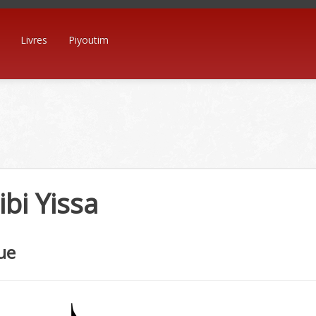
Livres
Piyoutim
bi Yissa
ue