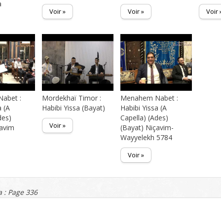
a
Voir »
Voir »
Voir 
abet :
Mordekhaï Timor :
Menahem Nabet :
a (A
Habibi Yissa (Bayat)
Habibi Yissa (A
des)
Capella) (Ades)
Voir »
çavim
(Bayat) Niçavim-
Wayyelekh 5784
Voir »
 : Page 336