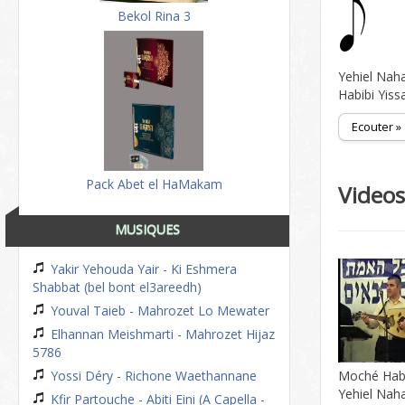
Bekol Rina 3
Yehiel Naha
Habibi Yiss
Ecouter »
Pack Abet el HaMakam
Video
MUSIQUES
Yakir Yehouda Yair - Ki Eshmera
Shabbat (bel bont el3areedh)
Youval Taieb - Mahrozet Lo Mewater
Elhannan Meishmarti - Mahrozet Hijaz
5786
Yossi Déry - Richone Waethannane
Moché Ha
Yehiel Nahar
Kfir Partouche - Abiti Eini (A Capella -