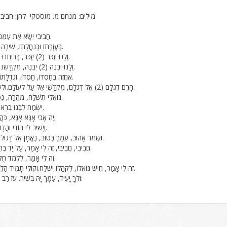
מילים: מנחם מ. מוסטקי לחן: חביבי
חֲבִיבִי יִשָּׂא אֶת עַמֵּנוּ, עַל כַּנְפֵי אֵיתָן.
בְּעֶזְרָתוֹ וּבְנַחֲלָתוֹ, שִׁירָה נָשִׁיר לָךְ כָּל־זְמַן.
וְלָנוּ יִזְכֹּר (2) יִזְכֹּר, בְּרִיתֵנוּ תִּשְׁמֹר אֵל נֶאֱמָן.
וְלָנוּ יִבְנֶה (2) יִבְנֶה, מִקְדָּשֵׁנוּ, יָחוּשׁ אֵל רַחְמָן.
אֶחֱזֶה בְחַסְדּוֹ, חַסְדּוֹ, וּגְדֻלָּתוֹ, אֶת קֵץ הַנִּטְמָן.
הָרֵם דִּגְלָם (2) אֵל דִּגְלָם, מִקְדָּשִׁי אֵל עַל לְעוֹלָם.וּלְעוֹלָם אַתָּה חֲבִיבִי:
גּוֹאֲלִי תִשְׁלַח, מְהֵרָה, נֵס, נֵס עֲשֵׂה עִמִּי.
יִשְׂמַח לִבֵּנוּ בִרְאוֹתֵנוּ, עַל דּוּכַן לֵוִי.
יָהּ אָבִי אָנָּא אָנָּא, כֹּהֲנִי עוֹלָה לָךְ יַגִּישׁ.
וְיָשִׁיב לִי הוֹדִי וַהֲדָרִי, וְהַשָּׁלוֹם יַשְׁכִּין.
וּשְׁמֹר אָהוּב, עַמָּךְ בְּטוּב, נֶאֱמָן אֵל דָּגוּל (2). אַתָּה חֲבִיבִי.
חֲבִיבִי, חֲבִיבִי, זֶה לִי אָמַר, עַל יַד בְּחִירוֹ, יִנְצְרוּ בְרִיתִי.
זֶה לִי אָמַר, לִלְמֹד חֻקּוֹ, בְּכָל־עִיר וָעִיר.
זֶה לִי אָמַר, חִישׁ גּוֹאֲלוֹ, לִקְהָלוֹ יִשְׁלַח.וְקוֹלִי תָמִיד הַלֵּל לוֹ, יְהַלֵּל שִׁמְךָ.
וּלְךָ יָעִיד, עַמָּךְ יָהּ בְּשִׁיר. עֹז רַב וְגִיל, אַתָּה חֲבִיבִי: