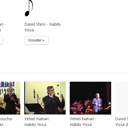
ri -
David Shiro - Habibi
a
Yissa
Ecouter »
s
boucha
Yehiel Nahari :
Yehiel Nahari :
David S
i :
Habibi Yissa
Habibi Yissa
Yissa 