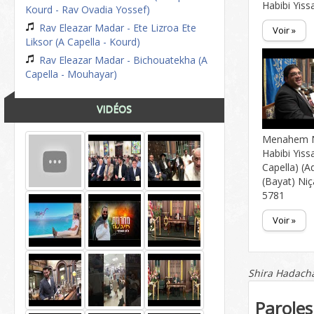
Habibi Yiss
Kourd - Rav Ovadia Yossef)
Rav Eleazar Madar - Ete Lizroa Ete
Voir »
Liksor (A Capella - Kourd)
Rav Eleazar Madar - Bichouatekha (A
Capella - Mouhayar)
VIDÉOS
Menahem N
Habibi Yiss
Capella) (A
(Bayat) Ni
5781
Voir »
Shira Hadacha
Paroles