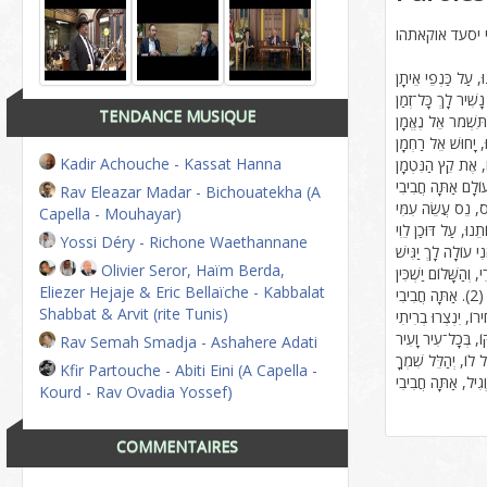
 יסעד אוקאתהו
TENDANCE MUSIQUE
Kadir Achouche - Kassat Hanna
Rav Eleazar Madar - Bichouatekha (A
Capella - Mouhayar)
Yossi Déry - Richone Waethannane
Olivier Seror, Haïm Berda,
Eliezer Hejaje & Eric Bellaïche - Kabbalat
Shabbat & Arvit (rite Tunis)
Rav Semah Smadja - Ashahere Adati
Kfir Partouche - Abiti Eini (A Capella -
Kourd - Rav Ovadia Yossef)
COMMENTAIRES