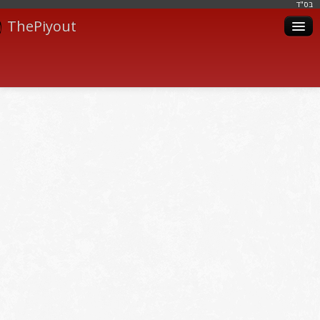
בּס"ד
ThePiyout
Artistes
Catégories
Albums
Livres
Piyoutim
Inscription
Connexion