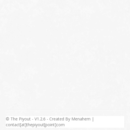
© The Piyout - V1.2.6 - Created By Menahem |
contact[at]thepiyout[point]com