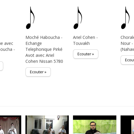
Moché Haboucha -
Ariel Cohen -
Chorale
ue avec
Echange
Touvakh
Nour -
oucha -
Telephonique Pirké
(Naha
Ecouter »
Avot avec Ariel
Ecou
Cohen Nissan 5780
Ecouter »
s