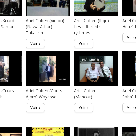
 (Kourd)
Ariel Cohen (Violon)
Ariel Cohen (Riqq)
Ariel 
) Samai
(Nawa-Athar)
Les differents
Hijaz)
Takassim
rythmes
Voir 
Voir »
Voir »
 (Cours
Ariel Cohen (Cours
Ariel Cohen
Ariel 
ah
Ajam) Wayesse
(Mahour)
Saba) 
Voir »
Voir »
Voir 