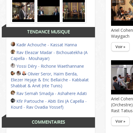
Ariel Cohen
TENDANCE MUSIQUE
Wayigach
Kadir Achouche - Kassat Hanna
Voir »
Rav Eleazar Madar - Bichouatekha (A
Capella - Mouhayar)
Yossi Déry - Richone Waethannane
Olivier Seror, Haïm Berda,
Eliezer Hejaje & Eric Bellaïche - Kabbalat
Shabbat & Arvit (rite Tunis)
Rav Semah Smadja - Ashahere Adati
Ariel Cohe
Kfir Partouche - Abiti Eini (A Capella -
(Orchestre)
Kourd - Rav Ovadia Yossef)
Rast Tatius
Voir »
COMMENTAIRES