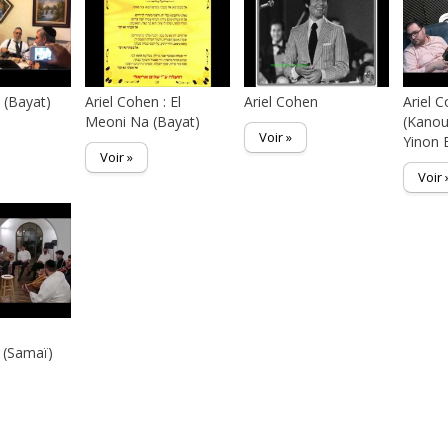
 (Bayat)
Ariel Cohen : El
Ariel Cohen
Ariel 
Meoni Na (Bayat)
(Kanou
Voir »
Yinon 
Voir »
Voir 
n
 (Samaï)