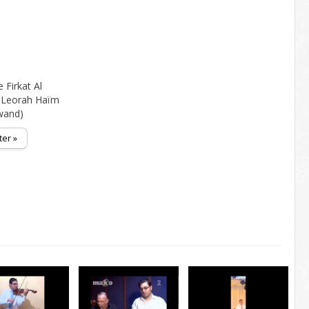
 Firkat Al
 Leorah Haïm
wand)
ter »