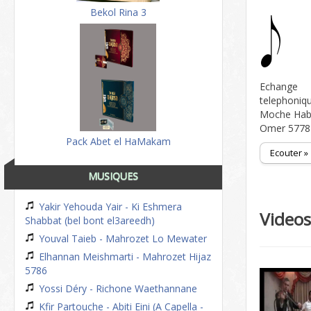
Bekol Rina 3
Echange
telephoniq
Moche Hab
Omer 5778
Pack Abet el HaMakam
Ecouter »
MUSIQUES
Yakir Yehouda Yair - Ki Eshmera
Video
Shabbat (bel bont el3areedh)
Youval Taieb - Mahrozet Lo Mewater
Elhannan Meishmarti - Mahrozet Hijaz
5786
Yossi Déry - Richone Waethannane
Kfir Partouche - Abiti Eini (A Capella -