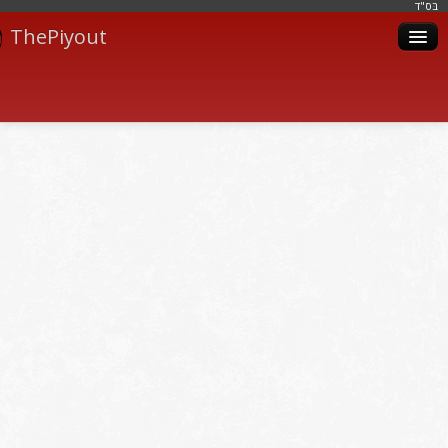
בּס"ד
ThePiyout
Artistes
Catégories
Albums
Livres
Piyoutim
Inscription
Connexion