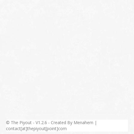
© The Piyout - V1.2.6 - Created By Menahem |
contact[at]thepiyout[point]com