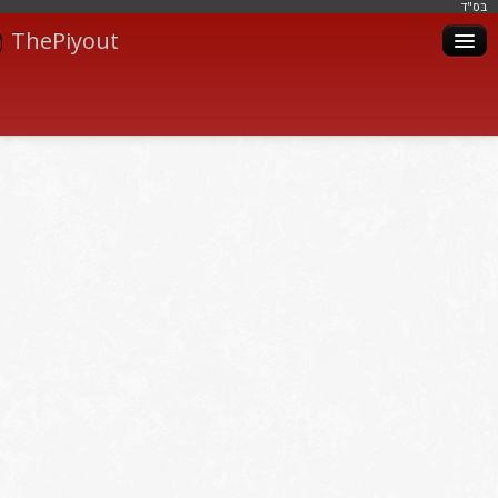
בּס"ד
ThePiyout
Artistes
Catégories
Albums
Livres
Piyoutim
Inscription
Connexion