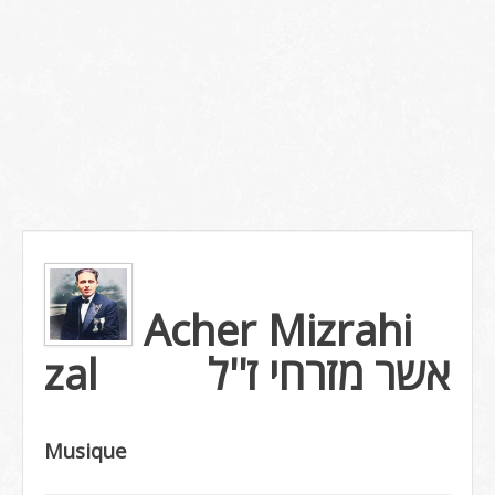
Acher Mizrahi
zal
אשר מזרחי ז''ל
Musique