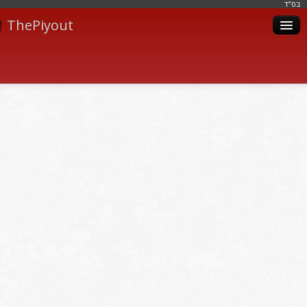
בּס"ד
ThePiyout
Artistes
Catégories
Albums
Livres
Piyoutim
Inscription
Connexion