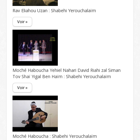
Rav Eliahou Uzan : Shabehi Yerouchalaïm
Voir »
Moché Haboucha Yehiel Nahari David Riahi zal Siman
Tov Shaï Yigal Ben Haïm : Shabehi Yerouchalaïm
Voir »
Moché Haboucha : Shabehi Yerouchalaïm