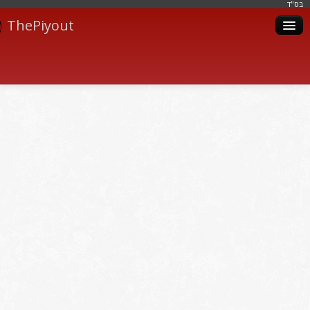
בּס"ד
ThePiyout
Artistes
Catégories
Albums
Livres
Piyoutim
Inscription
Connexion