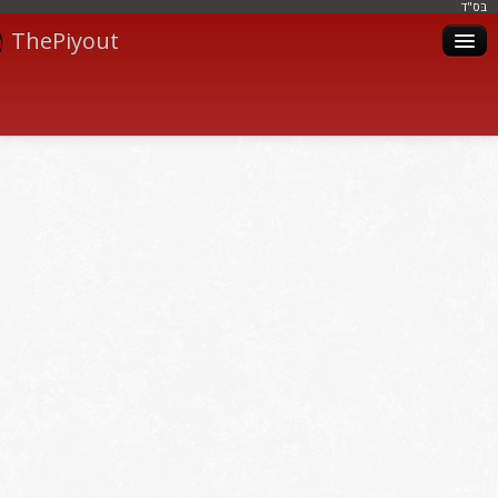
בּס"ד
ThePiyout
Artistes
Catégories
Albums
Livres
Piyoutim
Inscription
Connexion