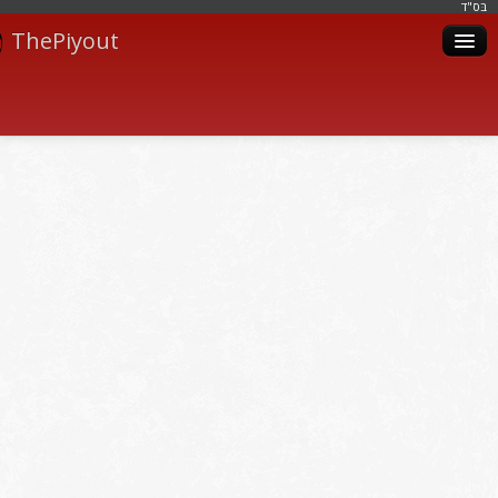
בּס"ד
ThePiyout
Artistes
Catégories
Albums
Livres
Piyoutim
Inscription
Connexion