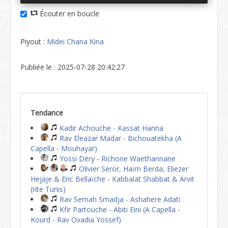
Écouter en boucle
Piyout :
Midei Chana Kina
Publiée le : 2025-07-28 20:42:27
Tendance
Kadir Achouche - Kassat Hanna
Rav Eleazar Madar - Bichouatekha (A
Capella - Mouhayar)
Yossi Déry - Richone Waethannane
Olivier Seror, Haïm Berda, Eliezer
Hejaje & Eric Bellaïche - Kabbalat Shabbat & Arvit
(rite Tunis)
Rav Semah Smadja - Ashahere Adati
Kfir Partouche - Abiti Eini (A Capella -
Kourd - Rav Ovadia Yossef)