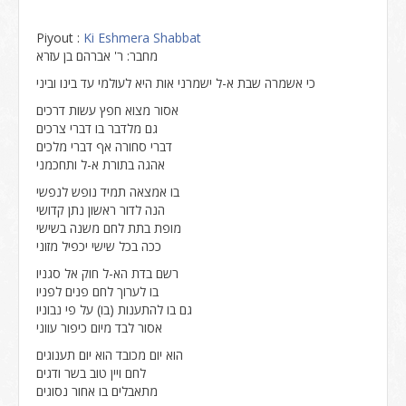
Piyout :
Ki Eshmera Shabbat
מחבר: ר' אברהם בן עזרא
כי אשמרה שבת א-ל ישמרני אות היא לעולמי עד בינו וביני
אסור מצוא חפץ עשות דרכים
גם מלדבר בו דברי צרכים
דברי סחורה אף דברי מלכים
אהגה בתורת א-ל ותחכמני
בו אמצאה תמיד נופש לנפשי
הנה לדור ראשון נתן קדושי
מופת בתת לחם משנה בשישי
ככה בכל שישי יכפיל מזוני
רשם בדת הא-ל חוק אל סגניו
בו לערוך לחם פנים לפניו
גם בו להתענות (בו) על פי נבוניו
אסור לבד מיום כיפור עווני
הוא יום מכובד הוא יום תענוגים
לחם ויין טוב בשר ודגים
מתאבלים בו אחור נסוגים