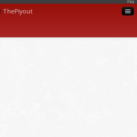
בּס"ד
ThePiyout
Artistes
Catégories
Albums
Livres
Piyoutim
Inscription
Connexion