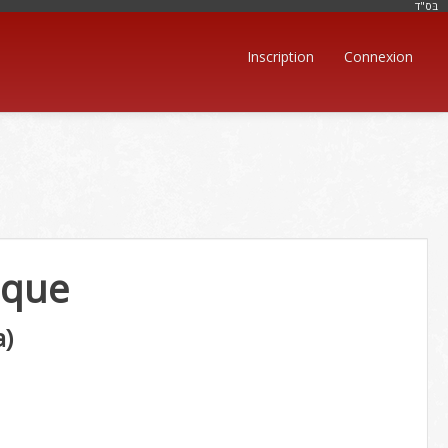
בּס"ד
Inscription
Connexion
ique
a)