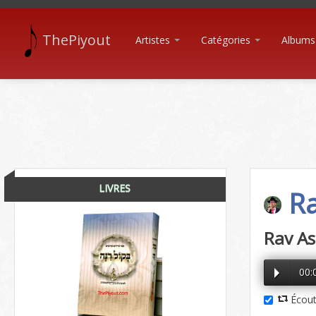
ThePiyout
Artistes
Catégories
Albums
LIVRES
Ra
Rav As
00:
Écout