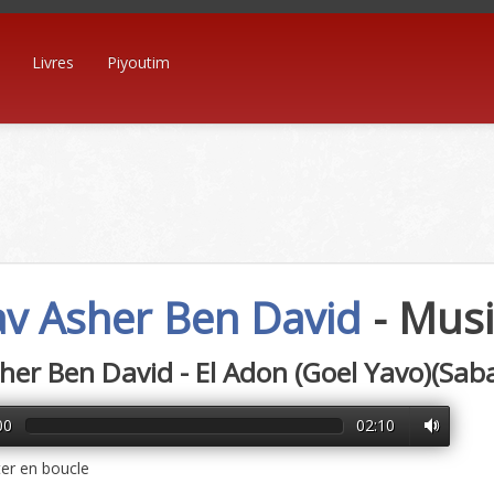
Livres
Piyoutim
v Asher Ben David
- Mus
her Ben David - El Adon (Goel Yavo)(Sab
00
02:10
er en boucle