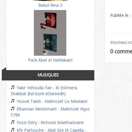
Bekol Rina 3
Publiée le 
Inscrivez-v
0 comme
Pack Abet el HaMakam
MUSIQUES
Yakir Yehouda Yair - Ki Eshmera
Shabbat (bel bont el3areedh)
Youval Taieb - Mahrozet Lo Mewater
Elhannan Meishmarti - Mahrozet Hijaz
5786
Yossi Déry - Richone Waethannane
Kfir Partouche - Abiti Eini (A Capella -