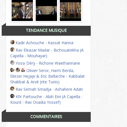
TENDANCE MUSIQUE
Kadir Achouche - Kassat Hanna
Rav Eleazar Madar - Bichouatekha (A
Capella - Mouhayar)
Yossi Déry - Richone Waethannane
Olivier Seror, Haïm Berda,
Eliezer Hejaje & Eric Bellaïche - Kabbalat
Shabbat & Arvit (rite Tunis)
Rav Semah Smadja - Ashahere Adati
Kfir Partouche - Abiti Eini (A Capella -
Kourd - Rav Ovadia Yossef)
COMMENTAIRES