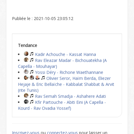
Publiée le : 2021-10-05 23:05:12
Tendance
Kadir Achouche - Kassat Hanna
Rav Eleazar Madar - Bichouatekha (A
Capella - Mouhayar)
Yossi Déry - Richone Waethannane
Olivier Seror, Haïm Berda, Eliezer
Hejaje & Eric Bellaïche - Kabbalat Shabbat & Arvit
(rite Tunis)
Rav Semah Smadja - Ashahere Adati
Kfir Partouche - Abiti Eini (A Capella -
Kourd - Rav Ovadia Yossef)
Inscrivez-vous
ou
connectez-vous
pour laisser un