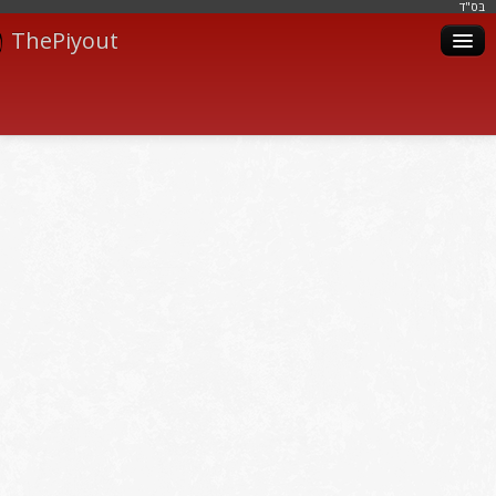
בּס"ד
ThePiyout
Artistes
Catégories
Albums
Livres
Piyoutim
Inscription
Connexion