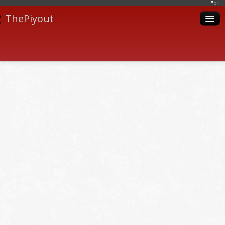
בּס"ד
ThePiyout
Artistes
Catégories
Albums
Livres
Piyoutim
Inscription
Connexion