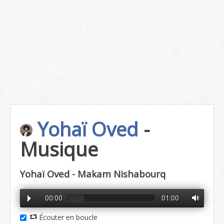
Yohaï Oved
-
Musique
Yohaï Oved - Makam Nishabourq
00:00
01:00
Écouter en boucle