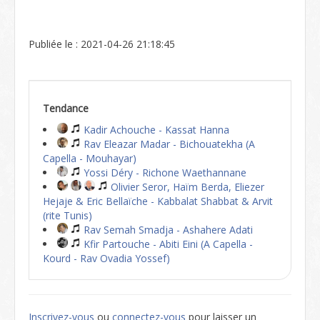
Publiée le : 2021-04-26 21:18:45
Tendance
Kadir Achouche - Kassat Hanna
Rav Eleazar Madar - Bichouatekha (A
Capella - Mouhayar)
Yossi Déry - Richone Waethannane
Olivier Seror, Haïm Berda, Eliezer
Hejaje & Eric Bellaïche - Kabbalat Shabbat & Arvit
(rite Tunis)
Rav Semah Smadja - Ashahere Adati
Kfir Partouche - Abiti Eini (A Capella -
Kourd - Rav Ovadia Yossef)
Inscrivez-vous
ou
connectez-vous
pour laisser un