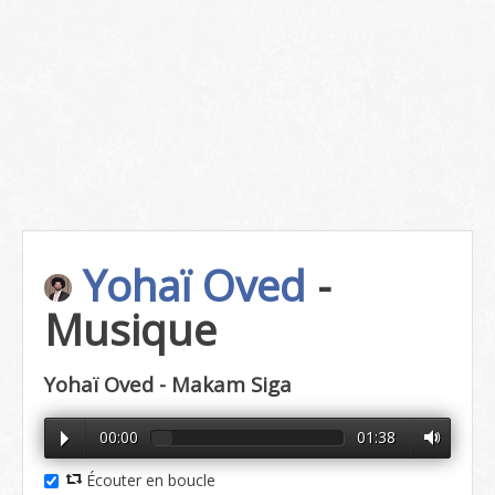
Yohaï Oved
-
Musique
Yohaï Oved - Makam Siga
00:00
01:38
Écouter en boucle