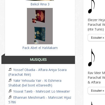
Bekol Rina 3
Eliezer Heja
Parachat 
(rite Tunis)
Ecouter »
Pack Abet el HaMakam
MUSIQUES
Yossef Obadia - Aftara Aniya Soara
Rav Meir M
(Parachat Réé)
Parachat W
Yakir Yehouda Yair - Ki Eshmera
& Aftara
Shabbat (bel bont el3areedh)
Ecouter »
Youval Taieb - Mahrozet Lo Mewater
Elhannan Meishmarti - Mahrozet Hijaz
5786