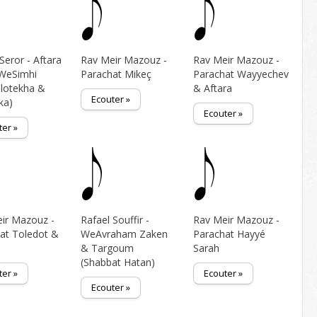
 Seror - Aftara
Rav Meir Mazouz -
Rav Meir Mazouz -
WeSimhi
Parachat Mikeç
Parachat Wayyechev
lotekha &
& Aftara
Ecouter »
ka)
Ecouter »
ter »
ir Mazouz -
Rafael Souffir -
Rav Meir Mazouz -
at Toledot &
WeAvraham Zaken
Parachat Hayyé
& Targoum
Sarah
(Shabbat Hatan)
ter »
Ecouter »
Ecouter »