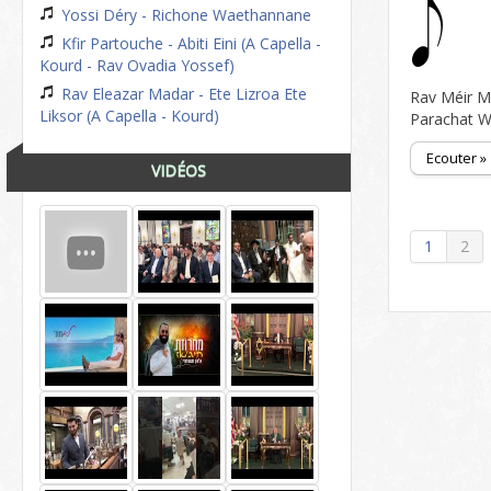
Yossi Déry - Richone Waethannane
Kfir Partouche - Abiti Eini (A Capella -
Kourd - Rav Ovadia Yossef)
Rav Eleazar Madar - Ete Lizroa Ete
Rav Méir M
Liksor (A Capella - Kourd)
Parachat 
Ecouter »
VIDÉOS
1
2