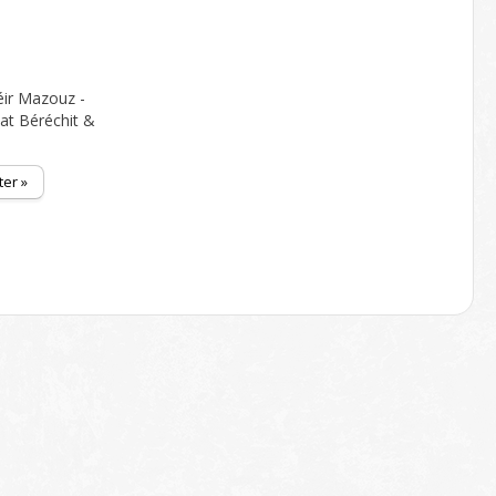
ir Mazouz -
at Béréchit &
ter »