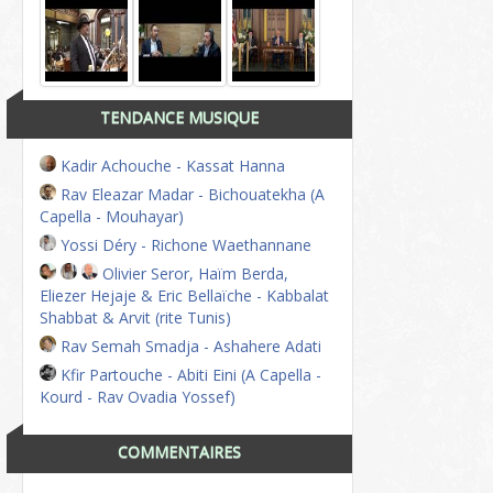
TENDANCE MUSIQUE
Kadir Achouche - Kassat Hanna
Rav Eleazar Madar - Bichouatekha (A
Capella - Mouhayar)
Yossi Déry - Richone Waethannane
Olivier Seror, Haïm Berda,
Eliezer Hejaje & Eric Bellaïche - Kabbalat
Shabbat & Arvit (rite Tunis)
Rav Semah Smadja - Ashahere Adati
Kfir Partouche - Abiti Eini (A Capella -
Kourd - Rav Ovadia Yossef)
COMMENTAIRES