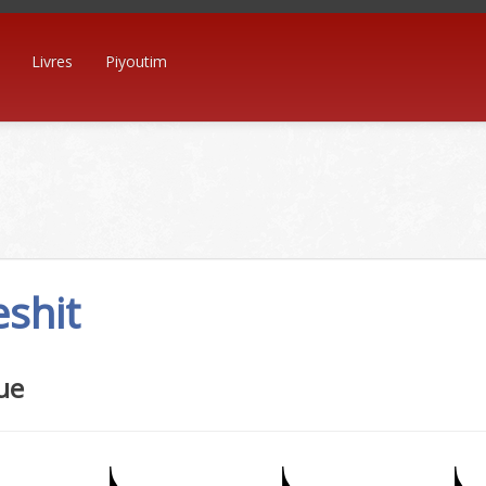
Livres
Piyoutim
eshit
ue