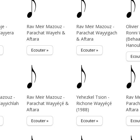
je -
Rav Meir Mazouz -
Rav Meir Mazouz -
Olivier
Wayyera
Parachat Wayehi &
Parachat Wayyigach
Ronni 
Aftara
& Aftara
(Behaa
Hanou
Ecouter »
Ecouter »
Ecou
azouz -
Rav Meir Mazouz -
Yehezkel Tsion -
Rav Me
ayyichlah
Parachat Wayyéçé &
Richone Wayyéçé
Parach
Aftara
(1988)
Aftara
Ecouter »
Ecouter »
Ecou