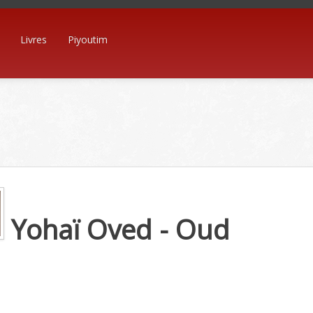
Livres
Piyoutim
Yohaï Oved - Oud