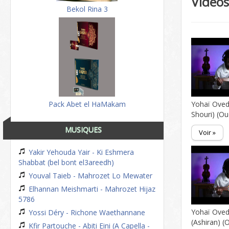
Video
Bekol Rina 3
Pack Abet el HaMakam
Yohaï Oved
Shouri) (Ou
MUSIQUES
Voir »
Yakir Yehouda Yair - Ki Eshmera
Shabbat (bel bont el3areedh)
Youval Taieb - Mahrozet Lo Mewater
Elhannan Meishmarti - Mahrozet Hijaz
5786
Yohaï Ove
Yossi Déry - Richone Waethannane
(Ashiran) (
Kfir Partouche - Abiti Eini (A Capella -