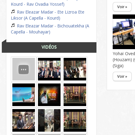
Kourd - Rav Ovadia Yossef)
Voir »
Rav Eleazar Madar - Ete Lizroa Ete
Liksor (A Capella - Kourd)
Rav Eleazar Madar - Bichouatekha (A
Capella - Mouhayar)
VIDÉOS
Yohaï Ove
(Houzam) 
(Siga)
Voir »