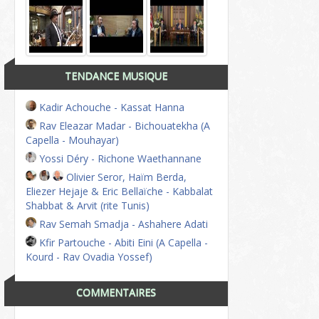
TENDANCE MUSIQUE
Kadir Achouche - Kassat Hanna
Rav Eleazar Madar - Bichouatekha (A
Capella - Mouhayar)
Yossi Déry - Richone Waethannane
Olivier Seror, Haïm Berda,
Eliezer Hejaje & Eric Bellaïche - Kabbalat
Shabbat & Arvit (rite Tunis)
Rav Semah Smadja - Ashahere Adati
Kfir Partouche - Abiti Eini (A Capella -
Kourd - Rav Ovadia Yossef)
COMMENTAIRES