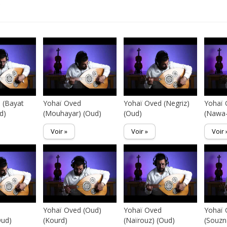
s
 (Bayat
Yohaï Oved
Yohaï Oved (Negriz)
Yohaï 
d)
(Mouhayar) (Oud)
(Oud)
(Nawa-
Voir »
Voir »
Voir 
d
Yohaï Oved (Oud)
Yohaï Oved
Yohaï
Oud)
(Kourd)
(Naïrouz) (Oud)
(Souzn