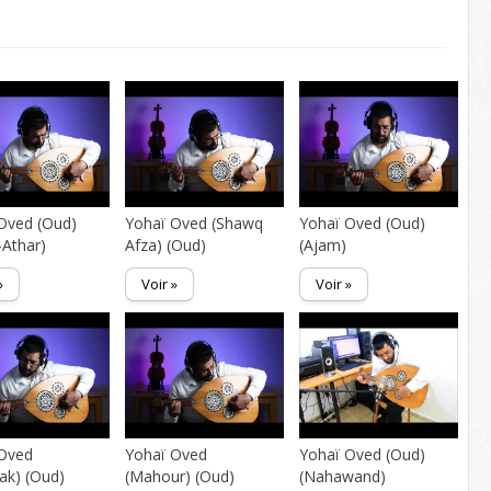
Oved (Oud)
Yohaï Oved (Shawq
Yohaï Oved (Oud)
Athar)
Afza) (Oud)
(Ajam)
»
Voir »
Voir »
 Oved
Yohaï Oved
Yohaï Oved (Oud)
ak) (Oud)
(Mahour) (Oud)
(Nahawand)