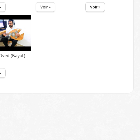
»
Voir »
Voir »
Oved (Bayat)
»