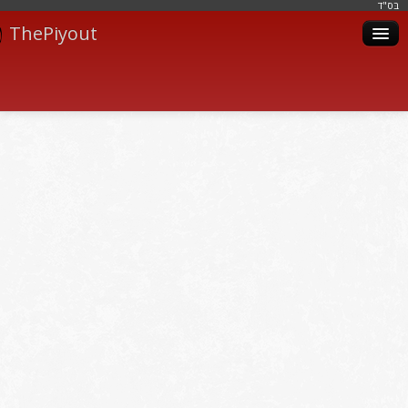
בּס"ד
ThePiyout
Artistes
Catégories
Albums
Livres
Piyoutim
Inscription
Connexion