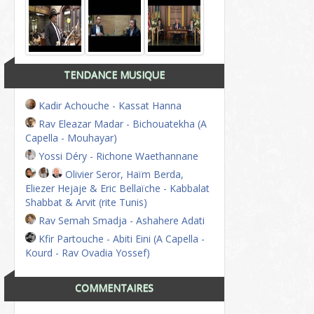
TENDANCE MUSIQUE
Kadir Achouche - Kassat Hanna
Rav Eleazar Madar - Bichouatekha (A
Capella - Mouhayar)
Yossi Déry - Richone Waethannane
Olivier Seror, Haïm Berda,
Eliezer Hejaje & Eric Bellaïche - Kabbalat
Shabbat & Arvit (rite Tunis)
Rav Semah Smadja - Ashahere Adati
Kfir Partouche - Abiti Eini (A Capella -
Kourd - Rav Ovadia Yossef)
COMMENTAIRES