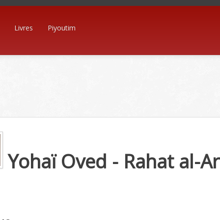
Livres
Piyoutim
Yohaï Oved - Rahat al-A