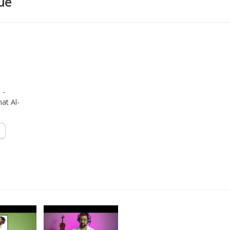
ue
 -
at Al-
s