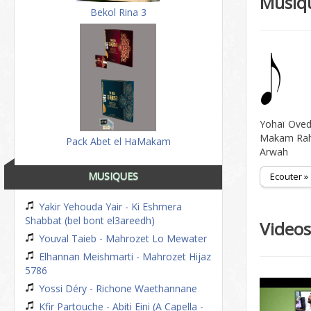
Musiq
Bekol Rina 3
Yohaï Oved
Makam Rah
Pack Abet el HaMakam
Arwah
MUSIQUES
Ecouter »
Yakir Yehouda Yair - Ki Eshmera
Shabbat (bel bont el3areedh)
Video
Youval Taieb - Mahrozet Lo Mewater
Elhannan Meishmarti - Mahrozet Hijaz
5786
Yossi Déry - Richone Waethannane
Kfir Partouche - Abiti Eini (A Capella -