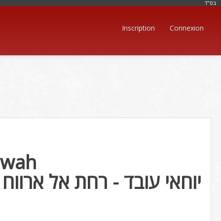
בּס"ד
Inscription
Connexion
rwah
יוחאי עובד - רחת אל ארווח