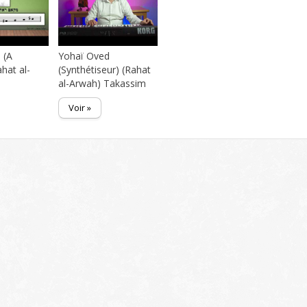
 (A
Yohaï Oved
ahat al-
(Synthétiseur) (Rahat
al-Arwah) Takassim
Voir »