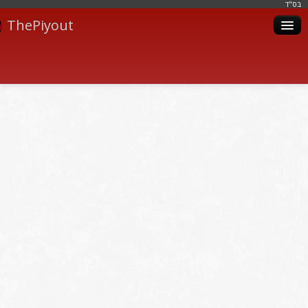
בּס"ד
ThePiyout
Artistes
Catégories
Albums
Livres
Piyoutim
Inscription
Connexion