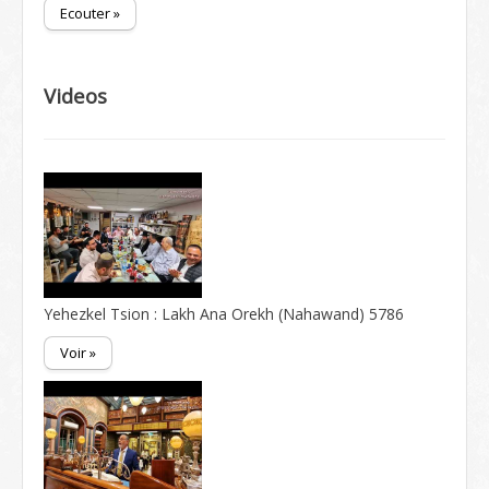
Ecouter »
Videos
Yehezkel Tsion : Lakh Ana Orekh (Nahawand) 5786
Voir »