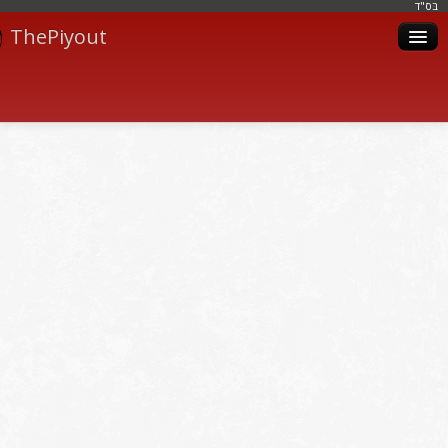
בּס"ד
ThePiyout
Artistes
Catégories
Albums
Livres
Piyoutim
Inscription
Connexion