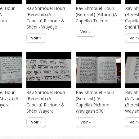
l Houri
Rav Shmouel Houri
Rav Shmouel Houri
Rav Sh
(A
(Bereshit) (A
(Bereshit) (Aftara) (A
(Beresh
tara
Capella) Richone &
Capella) Toledot
Capell
Shéni - Wayéçé
Shéni 
Voir »
Voir »
Voir 
l Houri
Rav Shmouel Houri
Rav Shmouel Houri
Rav Sh
Aftara) (A
(Bereshit) (A
(Bereshit) (A
(A Cape
ayera
Capella) Richone &
Capella) Richone
(Beres
Shéni Wayera
Wayigash 5781
Wayish
Voir »
Voir »
Voir 