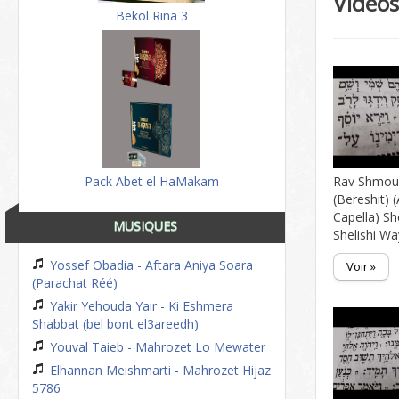
Video
Bekol Rina 3
Pack Abet el HaMakam
Rav Shmoue
(Bereshit) 
Capella) Sh
MUSIQUES
Shelishi Wa
Yossef Obadia - Aftara Aniya Soara
Voir »
(Parachat Réé)
Yakir Yehouda Yair - Ki Eshmera
Shabbat (bel bont el3areedh)
Youval Taieb - Mahrozet Lo Mewater
Elhannan Meishmarti - Mahrozet Hijaz
5786