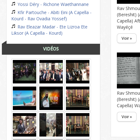
Yossi Déry - Richone Waethannane
Rav Shmoue
Kfir Partouche - Abiti Eini (A Capella -
(Bereshit) 
Kourd - Rav Ovadia Yossef)
Capella) Af
Rav Eleazar Madar - Ete Lizroa Ete
Wayéçé
Liksor (A Capella - Kourd)
Voir »
VIDÉOS
Rav Shmoue
(Bereshit) (
Capella) W
Voir »