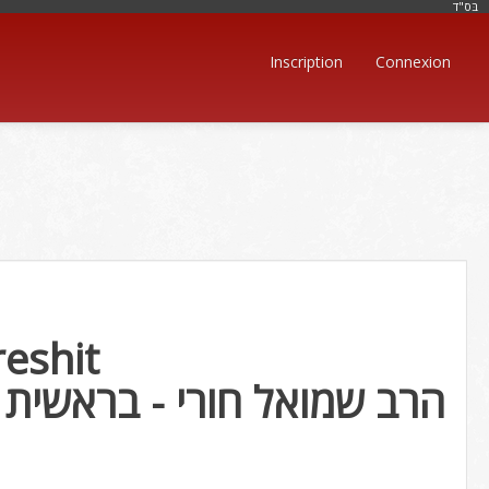
בּס"ד
Inscription
Connexion
eshit
הרב שמואל חורי - בראשית