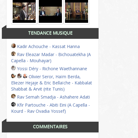
TENDANCE MUSIQUE
Kadir Achouche - Kassat Hanna
Rav Eleazar Madar - Bichouatekha (A
Capella - Mouhayar)
Yossi Déry - Richone Waethannane
Olivier Seror, Haïm Berda,
Eliezer Hejaje & Eric Bellaïche - Kabbalat
Shabbat & Arvit (rite Tunis)
Rav Semah Smadja - Ashahere Adati
Kfir Partouche - Abiti Eini (A Capella -
Kourd - Rav Ovadia Yossef)
COMMENTAIRES