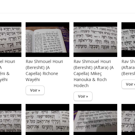
s
l Houri
Rav Shmouel Houri
Rav Shmouel Houri
Rav Sh
(A
(Bereshit) (A
(Bereshit) (Aftara) (A
(Aftara
éni &
Capella) Richone
Capella) Mikeç
(Beres
yéhi
Wayéhi
Hanouka & Roch
Voir 
Hodech
Voir »
Voir »