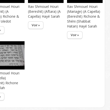
mouel Houri
Rav Shmouel Houri
Rav Shmouel Houri
it) (A
(Bereshit) (Aftara) (A
(Mariage) (A Capella)
a) Richone &
Capella) Hayé Sarah
(Bereshit) Richone &
Toledot
Shéni (Shabbat
Voir »
Hatan) Hayé Sarah
»
Voir »
mouel Houri
lla)
hit) Richone
lah
»