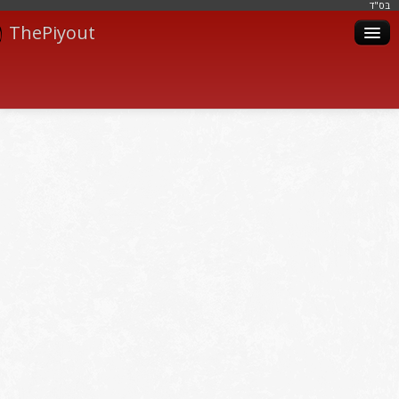
בּס"ד
ThePiyout
Artistes
Catégories
Albums
Livres
Piyoutim
Inscription
Connexion