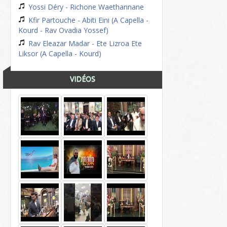
Yossi Déry - Richone Waethannane
Kfir Partouche - Abiti Eini (A Capella -
Kourd - Rav Ovadia Yossef)
Rav Eleazar Madar - Ete Lizroa Ete
Liksor (A Capella - Kourd)
VIDÉOS