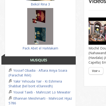
Video
Bekol Rina 3
Pack Abet el HaMakam
Moché Dou
(Nahawand
(Havdala) (
MUSIQUES
Capella) E
Yossef Obadia - Aftara Aniya Soara
Voir »
(Parachat Réé)
Yakir Yehouda Yair - Ki Eshmera
Shabbat (bel bont el3areedh)
Youval Taieb - Mahrozet Lo Mewater
Elhannan Meishmarti - Mahrozet Hijaz
5786