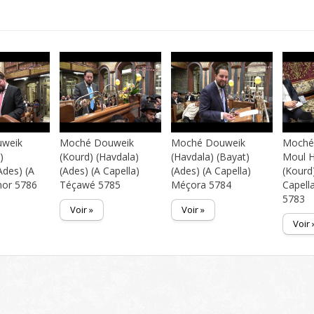
s
weik
Moché Douweik
Moché Douweik
Moché 
)
(Kourd) (Havdala)
(Havdala) (Bayat)
Moul 
Ades) (A
(Ades) (A Capella)
(Ades) (A Capella)
(Kourd
mor 5786
Téçawé 5785
Méçora 5784
Capell
5783
Voir »
Voir »
Voir 