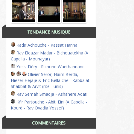
TENDANCE MUSIQUE
Kadir Achouche - Kassat Hanna
Rav Eleazar Madar - Bichouatekha (A
Capella - Mouhayar)
Yossi Déry - Richone Waethannane
Olivier Seror, Haïm Berda,
Eliezer Hejaje & Eric Bellaïche - Kabbalat
Shabbat & Arvit (rite Tunis)
Rav Semah Smadja - Ashahere Adati
Kfir Partouche - Abiti Eini (A Capella -
Kourd - Rav Ovadia Yossef)
COMMENTAIRES