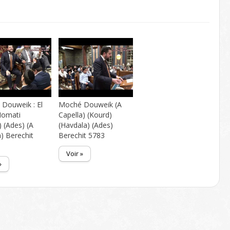
Douweik : El
Moché Douweik (A
Homati
Capella) (Kourd)
) (Ades) (A
(Havdala) (Ades)
a) Berechit
Berechit 5783
Voir »
»