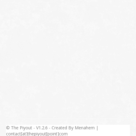
© The Piyout - V1.2.6 - Created By Menahem |
contact[at]thepiyout[point]com