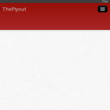
בּס"ד
ThePiyout
Artistes
Catégories
Albums
Livres
Piyoutim
Inscription
Connexion