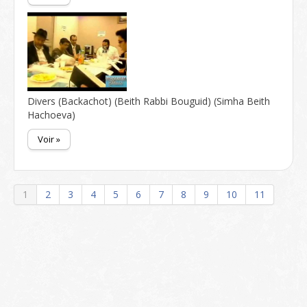
Divers (Backachot) (Beith Rabbi Bouguid) (Simha Beith
Hachoeva)
Voir »
1
2
3
4
5
6
7
8
9
10
11